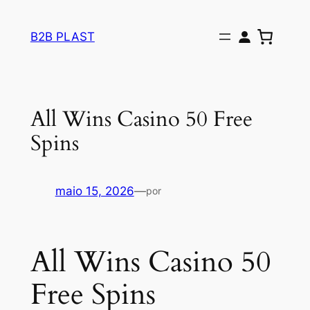
Pular
para
B2B PLAST
o
conteúdo
All Wins Casino 50 Free
Spins
maio 15, 2026
—
por
All Wins Casino 50
Free Spins