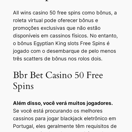
All wins casino 50 free spins como bônus, a
roleta virtual pode oferecer bônus e
promoções exclusivas que não estão
disponíveis em cassinos físicos. No entanto,
o bônus Egyptian King slots Free Spins é
jogado com o desembarque de pelo menos
três scatters de bônus nos rolos dois.
Bbr Bet Casino 50 Free
Spins
Além disso, você verá muitos jogadores.
Se você está procurando os melhores
cassinos para jogar blackjack eletrônico em
Portugal, eles geralmente têm requisitos de