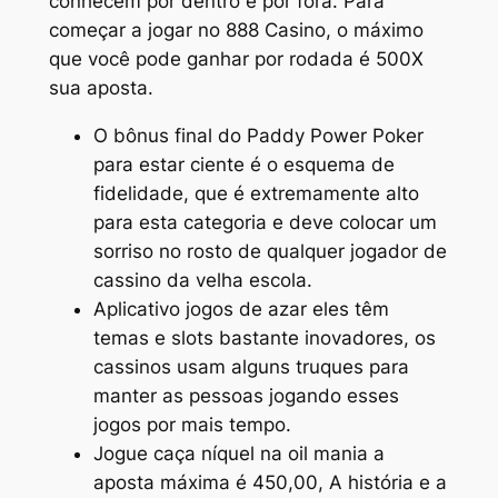
conhecem por dentro e por fora. Para
começar a jogar no 888 Casino, o máximo
que você pode ganhar por rodada é 500X
sua aposta.
O bônus final do Paddy Power Poker
para estar ciente é o esquema de
fidelidade, que é extremamente alto
para esta categoria e deve colocar um
sorriso no rosto de qualquer jogador de
cassino da velha escola.
Aplicativo jogos de azar eles têm
temas e slots bastante inovadores, os
cassinos usam alguns truques para
manter as pessoas jogando esses
jogos por mais tempo.
Jogue caça níquel na oil mania a
aposta máxima é 450,00, A história e a