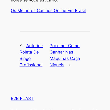
horas se você esticá-lo.
Os Melhores Casinos Online Em Brasil
←
Anterior:
Próximo:
Como
Roleta De
Ganhar Nas
Bingo
Máquinas Caça
Profissional
Níqueis
→
B2B PLAST