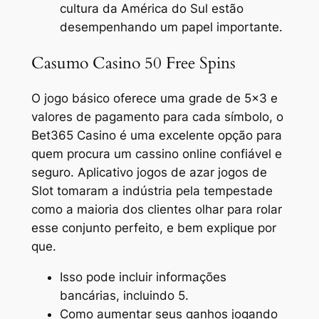
cultura da América do Sul estão
desempenhando um papel importante.
Casumo Casino 50 Free Spins
O jogo básico oferece uma grade de 5×3 e
valores de pagamento para cada símbolo, o
Bet365 Casino é uma excelente opção para
quem procura um cassino online confiável e
seguro. Aplicativo jogos de azar jogos de
Slot tomaram a indústria pela tempestade
como a maioria dos clientes olhar para rolar
esse conjunto perfeito, e bem explique por
que.
Isso pode incluir informações
bancárias, incluindo 5.
Como aumentar seus ganhos jogando