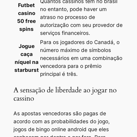
Quantos cassinos tem no brasil
Futbet
no entanto, pode haver um
casino
atraso no processo de
50 free
autorização com seu provedor de
spins
serviços financeiros.
Para os jogadores do Canadá, o
Jogue
número máximo de símbolos
caça
necessários em uma combinação
níquel na
vencedora para o prêmio
starburst
principal é três.
A sensação de liberdade ao jogar no
cassino
As apostas vencedoras são pagas de
acordo com as probabilidades do jogo,
jogos de bingo online android que eles