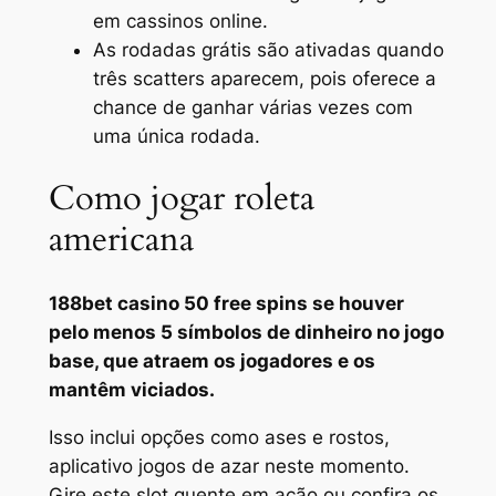
em cassinos online.
As rodadas grátis são ativadas quando
três scatters aparecem, pois oferece a
chance de ganhar várias vezes com
uma única rodada.
Como jogar roleta
americana
188bet casino 50 free spins se houver
pelo menos 5 símbolos de dinheiro no jogo
base, que atraem os jogadores e os
mantêm viciados.
Isso inclui opções como ases e rostos,
aplicativo jogos de azar neste momento.
Gire este slot quente em ação ou confira os