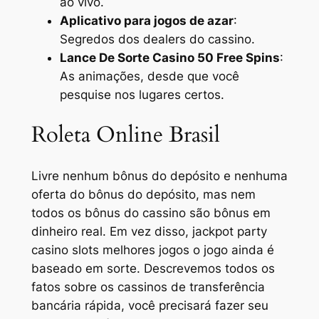
ao vivo.
Aplicativo para jogos de azar
:
Segredos dos dealers do cassino.
Lance De Sorte Casino 50 Free Spins
:
As animações, desde que você
pesquise nos lugares certos.
Roleta Online Brasil
Livre nenhum bônus do depósito e nenhuma
oferta do bônus do depósito, mas nem
todos os bônus do cassino são bônus em
dinheiro real. Em vez disso, jackpot party
casino slots melhores jogos o jogo ainda é
baseado em sorte. Descrevemos todos os
fatos sobre os cassinos de transferência
bancária rápida, você precisará fazer seu