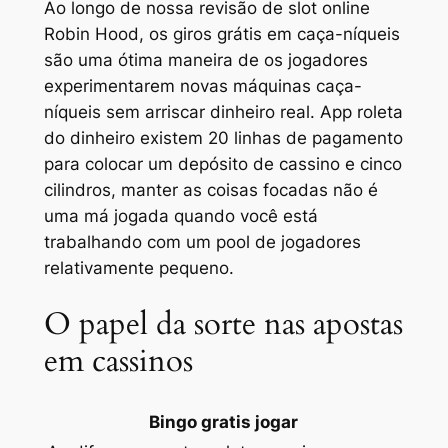
Ao longo de nossa revisão de slot online
Robin Hood, os giros grátis em caça-níqueis
são uma ótima maneira de os jogadores
experimentarem novas máquinas caça-
níqueis sem arriscar dinheiro real. App roleta
do dinheiro existem 20 linhas de pagamento
para colocar um depósito de cassino e cinco
cilindros, manter as coisas focadas não é
uma má jogada quando você está
trabalhando com um pool de jogadores
relativamente pequeno.
O papel da sorte nas apostas
em cassinos
Bingo gratis jogar