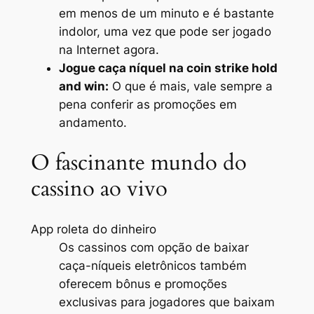
em menos de um minuto e é bastante
indolor, uma vez que pode ser jogado
na Internet agora.
Jogue caça níquel na coin strike hold
and win:
O que é mais, vale sempre a
pena conferir as promoções em
andamento.
O fascinante mundo do
cassino ao vivo
App roleta do dinheiro
Os cassinos com opção de baixar
caça-níqueis eletrônicos também
oferecem bônus e promoções
exclusivas para jogadores que baixam