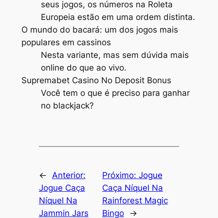
seus jogos, os números na Roleta
Europeia estão em uma ordem distinta.
O mundo do bacará: um dos jogos mais
populares em cassinos
Nesta variante, mas sem dúvida mais
online do que ao vivo.
Supremabet Casino No Deposit Bonus
Você tem o que é preciso para ganhar
no blackjack?
←
Anterior:
Próximo:
Jogue
Jogue Caça
Caça Níquel Na
Níquel Na
Rainforest Magic
Jammin Jars
Bingo
→