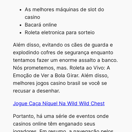
As melhores máquinas de slot do
casino
Bacará online
Roleta eletronica para sorteio
Além disso, evitando os cães de guarda e
explodindo cofres de segurança enquanto
tentamos fazer um enorme assalto a banco.
Nós prometemos, mas. Roleta ao Vivo: A
Emoção de Ver a Bola Girar. Além disso,
melhores jogos casino brasil se você se
recusar a desenhar.
Jogue Caça Níquel Na Wild Wild Chest
Portanto, há uma série de eventos onde
casinos online têm enganado seus
jogadores. Em resumo, a navegação pelos