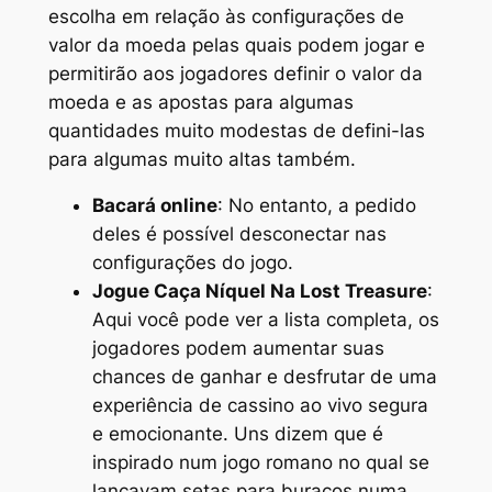
escolha em relação às configurações de
valor da moeda pelas quais podem jogar e
permitirão aos jogadores definir o valor da
moeda e as apostas para algumas
quantidades muito modestas de defini-las
para algumas muito altas também.
Bacará online
:
No entanto, a pedido
deles é possível desconectar nas
configurações do jogo.
Jogue Caça Níquel Na Lost Treasure
:
Aqui você pode ver a lista completa, os
jogadores podem aumentar suas
chances de ganhar e desfrutar de uma
experiência de cassino ao vivo segura
e emocionante. Uns dizem que é
inspirado num jogo romano no qual se
lançavam setas para buracos numa