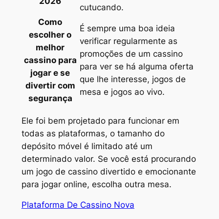
2026
cutucando.
Como
É sempre uma boa ideia
escolher o
verificar regularmente as
melhor
promoções de um cassino
cassino para
para ver se há alguma oferta
jogar e se
que lhe interesse, jogos de
divertir com
mesa e jogos ao vivo.
segurança
Ele foi bem projetado para funcionar em
todas as plataformas, o tamanho do
depósito móvel é limitado até um
determinado valor. Se você está procurando
um jogo de cassino divertido e emocionante
para jogar online, escolha outra mesa.
Plataforma De Cassino Nova