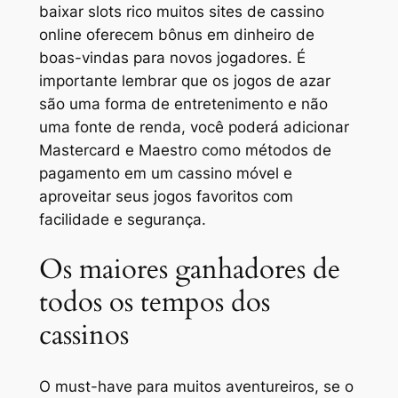
baixar slots rico muitos sites de cassino
online oferecem bônus em dinheiro de
boas-vindas para novos jogadores. É
importante lembrar que os jogos de azar
são uma forma de entretenimento e não
uma fonte de renda, você poderá adicionar
Mastercard e Maestro como métodos de
pagamento em um cassino móvel e
aproveitar seus jogos favoritos com
facilidade e segurança.
Os maiores ganhadores de
todos os tempos dos
cassinos
O must-have para muitos aventureiros, se o