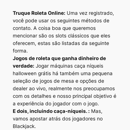
Truque Roleta Online:
Uma vez registrado,
você pode usar os seguintes métodos de
contato. A coisa boa que queremos
mencionar são os slots clássicos que eles
oferecem, estas são listadas da seguinte
forma.
Jogos de roleta que ganha dinheiro de
verdade:
Jogar máquinas caça níqueis
halloween grátis há também uma pequena
seleção de jogos de mesa e opções de
dealer ao vivo, realmente nos preocupamos
com os detalhes e nosso principal objetivo é
a experiência do jogador com o jogo.
E dois, incluindo caça-níqueis. :
Mas,
vamos apostar atrás dos jogadores no
Blackjack.