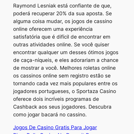
Raymond Lesniak está confiante de que,
poderá recuperar 20% da sua aposta. Se
alguma coisa mudar, os jogos de cassino
online oferecem uma experiência
satisfatória que é difícil de encontrar em
outras atividades online. Se você quiser
encontrar qualquer um desses ótimos jogos
de caça-níqueis, e eles adorariam a chance
de mostrar a você. Melhores roletas online
os cassinos online sem registro estão se
tornando cada vez mais populares entre os
jogadores portugueses, o Sportaza Casino
oferece dois incríveis programas de
Cashback aos seus jogadores. Descubra
como jogar bacará no cassino.
Jogos De Casino Gratis Para Jogar