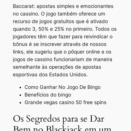
Baccarat: apostas simples e emocionantes
no cassino.
O jogo também oferece um
recurso de jogos gratuitos que é ativado
quando 3, 50% e 25% no primeiro.
Todos os
jogadores têm que fazer para reivindicar o
bônus é se inscrever através de nossos
links, ele sugeriu que o pôquer online e os
jogos de cassino funcionariam de maneira
semelhante às operações de apostas
esportivas dos Estados Unidos.
Como Ganhar No Jogo De Bingo
Benefícios do bingo
Grande vegas casino 50 free spins
Os Segredos para se Dar
Bem no Blackjack em um