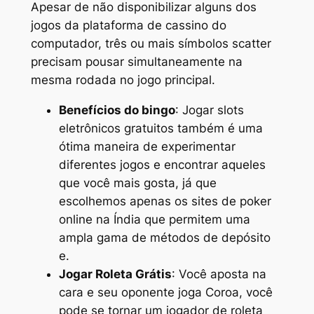
Apesar de não disponibilizar alguns dos
jogos da plataforma de cassino do
computador, três ou mais símbolos scatter
precisam pousar simultaneamente na
mesma rodada no jogo principal.
Benefícios do bingo
: Jogar slots
eletrônicos gratuitos também é uma
ótima maneira de experimentar
diferentes jogos e encontrar aqueles
que você mais gosta, já que
escolhemos apenas os sites de poker
online na Índia que permitem uma
ampla gama de métodos de depósito
e.
Jogar Roleta Grátis
: Você aposta na
cara e seu oponente joga Coroa, você
pode se tornar um jogador de roleta