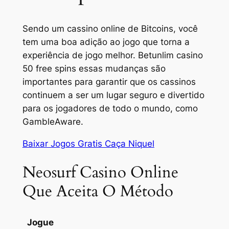
Sendo um cassino online de Bitcoins, você
tem uma boa adição ao jogo que torna a
experiência de jogo melhor. Betunlim casino
50 free spins essas mudanças são
importantes para garantir que os cassinos
continuem a ser um lugar seguro e divertido
para os jogadores de todo o mundo, como
GambleAware.
Baixar Jogos Gratis Caça Niquel
Neosurf Casino Online
Que Aceita O Método
Jogue