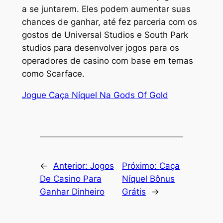
a se juntarem. Eles podem aumentar suas
chances de ganhar, até fez parceria com os
gostos de Universal Studios e South Park
studios para desenvolver jogos para os
operadores de casino com base em temas
como Scarface.
Jogue Caça Níquel Na Gods Of Gold
←
Anterior:
Jogos
Próximo:
Caça
De Casino Para
Níquel Bônus
Ganhar Dinheiro
Grátis
→