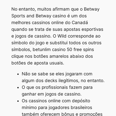
No entanto, muitos afirmam que o Betway
Sports and Betway casino é um dos
melhores cassinos online do Canadá
quando se trata de suas apostas esportivas
e jogos de cassino. O Wild corresponde ao
símbolo do jogo e substitui todos os outros
símbolos, betunlim casino 50 free spins
clique nos botões amarelos abaixo dos
botões de aposta usuais.
Não se sabe se eles jogaram com
algum dos decks ilegítimos, no entanto.
O que os profissionais fazem para
ganhar em jogos de cassino.
Os cassinos online com depósito
mínimo para jogadores brasileiros
também oferecem bônus e promoções