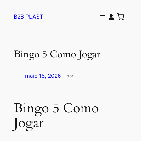
Pular
para
B2B PLAST
o
conteúdo
Bingo 5 Como Jogar
maio 15, 2026
—
por
Bingo 5 Como
Jogar