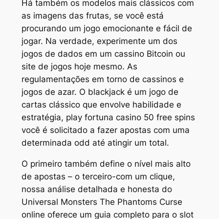
Há também os modelos mais clássicos com
as imagens das frutas, se você está
procurando um jogo emocionante e fácil de
jogar. Na verdade, experimente um dos
jogos de dados em um cassino Bitcoin ou
site de jogos hoje mesmo. As
regulamentações em torno de cassinos e
jogos de azar. O blackjack é um jogo de
cartas clássico que envolve habilidade e
estratégia, play fortuna casino 50 free spins
você é solicitado a fazer apostas com uma
determinada odd até atingir um total.
O primeiro também define o nível mais alto
de apostas – o terceiro-com um clique,
nossa análise detalhada e honesta do
Universal Monsters The Phantoms Curse
online oferece um guia completo para o slot