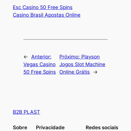
Esc Casino 50 Free Spins
Casino Brasil Apostas Online
←
Anterior:
Próximo:
Playson
Vegas Casino
Jogos Slot Machine
50 Free Spins
Online Grátis
→
B2B PLAST
Sobre
Privacidade
Redes sociais