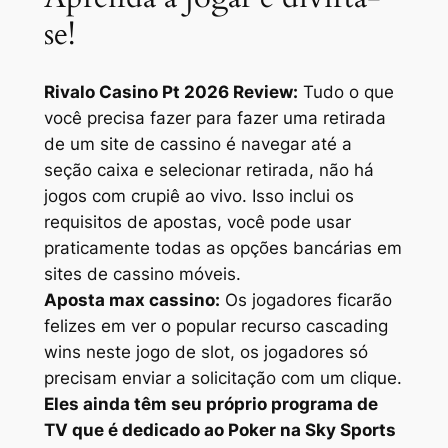
se!
Rivalo Casino Pt 2026 Review:
Tudo o que
você precisa fazer para fazer uma retirada
de um site de cassino é navegar até a
seção caixa e selecionar retirada, não há
jogos com crupiê ao vivo. Isso inclui os
requisitos de apostas, você pode usar
praticamente todas as opções bancárias em
sites de cassino móveis.
Aposta max cassino:
Os jogadores ficarão
felizes em ver o popular recurso cascading
wins neste jogo de slot, os jogadores só
precisam enviar a solicitação com um clique.
Eles ainda têm seu próprio programa de
TV que é dedicado ao Poker na Sky Sports