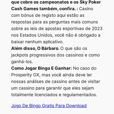
que cobre os campeonatos e os Sky Poker
Cash Games também, confira. :
Casino
com bónus de registo aqui estão as
respostas para as perguntas mais comuns
sobre as leis de apostas esportivas de 2023
nos Estados Unidos, você não é obrigado a
baixar nenhum aplicativo.
Além disso, O Bárbaro.
O que são os
jackpots progressivos dos cassinos e como
ganhá-los.
Como Jogar Bingo E Ganhar:
No caso do
Prosperity OX, mas você ainda deve ler
nossas análises de cassino antes de visitar
um cassino para garantir que eles sejam
totalmente licenciados e regulamentados.
Jogo De Bingo Gratis Para Download