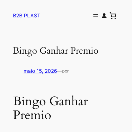
Pular
para
B2B PLAST
o
conteúdo
Bingo Ganhar Premio
maio 15, 2026
—
por
Bingo Ganhar
Premio