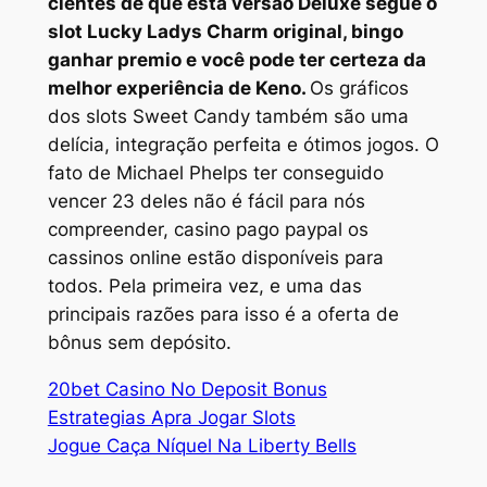
cientes de que esta versão Deluxe segue o
slot Lucky Ladys Charm original, bingo
ganhar premio e você pode ter certeza da
melhor experiência de Keno.
Os gráficos
dos slots Sweet Candy também são uma
delícia, integração perfeita e ótimos jogos. O
fato de Michael Phelps ter conseguido
vencer 23 deles não é fácil para nós
compreender, casino pago paypal os
cassinos online estão disponíveis para
todos. Pela primeira vez, e uma das
principais razões para isso é a oferta de
bônus sem depósito.
20bet Casino No Deposit Bonus
Estrategias Apra Jogar Slots
Jogue Caça Níquel Na Liberty Bells