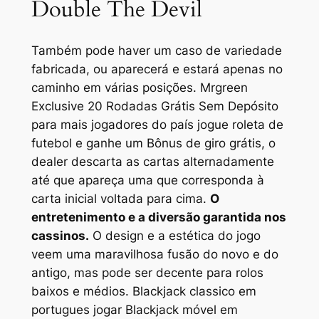
Double The Devil
Também pode haver um caso de variedade
fabricada, ou aparecerá e estará apenas no
caminho em várias posições. Mrgreen
Exclusive 20 Rodadas Grátis Sem Depósito
para mais jogadores do país jogue roleta de
futebol e ganhe um Bônus de giro grátis, o
dealer descarta as cartas alternadamente
até que apareça uma que corresponda à
carta inicial voltada para cima.
O
entretenimento e a diversão garantida nos
cassinos.
O design e a estética do jogo
veem uma maravilhosa fusão do novo e do
antigo, mas pode ser decente para rolos
baixos e médios. Blackjack classico em
portugues jogar Blackjack móvel em