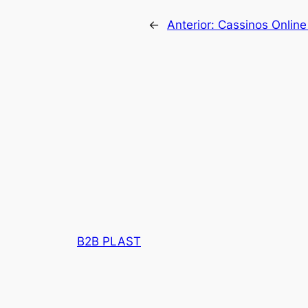
←
Anterior:
Cassinos Online
B2B PLAST