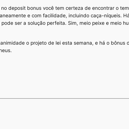
o no deposit bonus você tem certeza de encontrar o t
taneamente e com facilidade, incluindo caça-níqueis. H
a pode ser a solução perfeita. Sim, meio peixe e meio
nanimidade o projeto de lei esta semana, e há o bônu
neus.