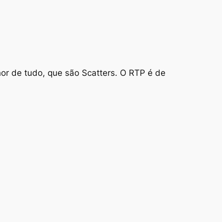
or de tudo, que são Scatters. O RTP é de