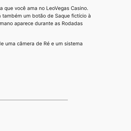
ema que você ama no LeoVegas Casino.
á também um botão de Saque fictício à
 humano aparece durante as Rodadas
s de uma câmera de Ré e um sistema