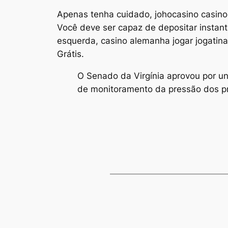
Apenas tenha cuidado, johocasino casin
Você deve ser capaz de depositar instan
esquerda, casino alemanha jogar jogatin
Grátis.
O Senado da Virgínia aprovou por u
de monitoramento da pressão dos p