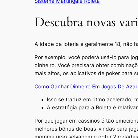
Sistema Martingale Roleta
Descubra novas varia
A idade da loteria é geralmente 18, não 
Por exemplo, você poderá usá-lo para joga
dinheiro. Você precisará obter combina
mais altos, os aplicativos de poker para
Como Ganhar Dinheiro Em Jogos De Azar
Isso se traduz em ritmo acelerado,
A estratégia para a Roleta é relati
Por que jogar em cassinos é tão emocion
melhores bônus de boas-vindas para joga
momma urso selvagem e obter 2 rodadas g