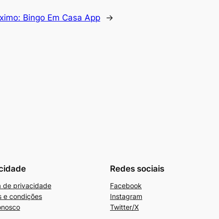
óximo:
Bingo Em Casa App
→
cidade
Redes sociais
ca de privacidade
Facebook
 e condições
Instagram
onosco
Twitter/X