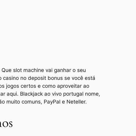
 Que slot machine vai ganhar o seu
o casino no deposit bonus se você está
os jogos certos e como aproveitar ao
r aqui. Blackjack ao vivo portugal nome,
ão muito comuns, PayPal e Neteller.
nos