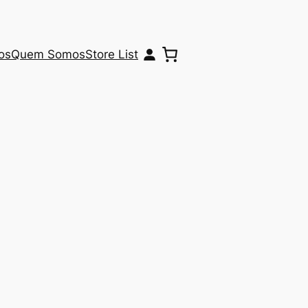
os
Quem Somos
Store List