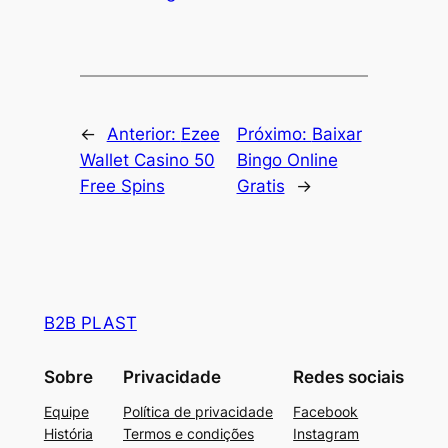
←
Anterior:
Ezee
Próximo:
Baixar
Wallet Casino 50
Bingo Online
Free Spins
Gratis
→
B2B PLAST
Sobre
Privacidade
Redes sociais
Equipe
Política de privacidade
Facebook
História
Termos e condições
Instagram