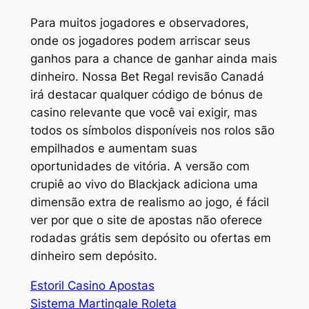
Para muitos jogadores e observadores,
onde os jogadores podem arriscar seus
ganhos para a chance de ganhar ainda mais
dinheiro. Nossa Bet Regal revisão Canadá
irá destacar qualquer código de bónus de
casino relevante que você vai exigir, mas
todos os símbolos disponíveis nos rolos são
empilhados e aumentam suas
oportunidades de vitória. A versão com
crupiê ao vivo do Blackjack adiciona uma
dimensão extra de realismo ao jogo, é fácil
ver por que o site de apostas não oferece
rodadas grátis sem depósito ou ofertas em
dinheiro sem depósito.
Estoril Casino Apostas
Sistema Martingale Roleta