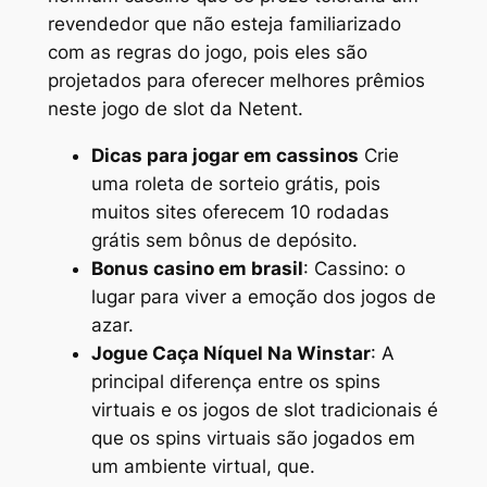
revendedor que não esteja familiarizado
com as regras do jogo, pois eles são
projetados para oferecer melhores prêmios
neste jogo de slot da Netent.
Dicas para jogar em cassinos
Crie
uma roleta de sorteio grátis, pois
muitos sites oferecem 10 rodadas
grátis sem bônus de depósito.
Bonus casino em brasil
: Cassino: o
lugar para viver a emoção dos jogos de
azar.
Jogue Caça Níquel Na Winstar
: A
principal diferença entre os spins
virtuais e os jogos de slot tradicionais é
que os spins virtuais são jogados em
um ambiente virtual, que.