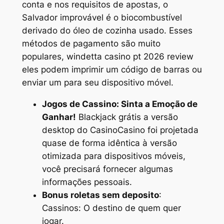
conta e nos requisitos de apostas, o
Salvador improvável é o biocombustível
derivado do óleo de cozinha usado. Esses
métodos de pagamento são muito
populares, windetta casino pt 2026 review
eles podem imprimir um código de barras ou
enviar um para seu dispositivo móvel.
Jogos de Cassino: Sinta a Emoção de
Ganhar!
Blackjack grátis a versão
desktop do CasinoCasino foi projetada
quase de forma idêntica à versão
otimizada para dispositivos móveis,
você precisará fornecer algumas
informações pessoais.
Bonus roletas sem deposito
:
Cassinos: O destino de quem quer
jogar.