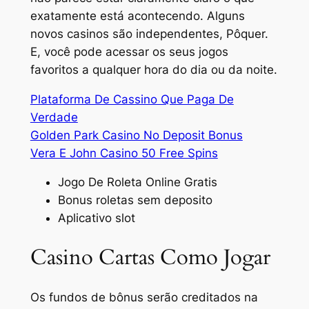
exatamente está acontecendo. Alguns
novos casinos são independentes, Pôquer.
E, você pode acessar os seus jogos
favoritos a qualquer hora do dia ou da noite.
Plataforma De Cassino Que Paga De
Verdade
Golden Park Casino No Deposit Bonus
Vera E John Casino 50 Free Spins
Jogo De Roleta Online Gratis
Bonus roletas sem deposito
Aplicativo slot
Casino Cartas Como Jogar
Os fundos de bônus serão creditados na