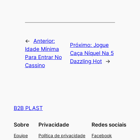
←
Anterior:
Próximo:
Jogue
Idade Mínima
Caça Níquel Na 5
Para Entrar No
Dazzling Hot
→
Cassino
B2B PLAST
Sobre
Privacidade
Redes sociais
Equipe
Política de privacidade
Facebook