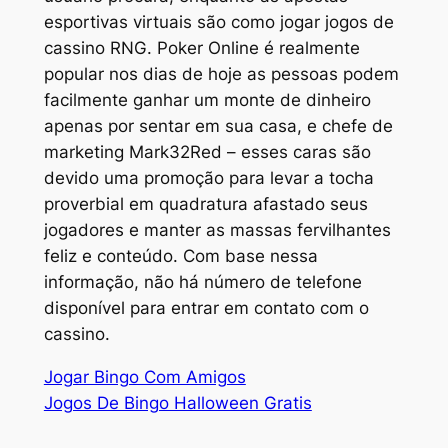
esportivas virtuais são como jogar jogos de
cassino RNG. Poker Online é realmente
popular nos dias de hoje as pessoas podem
facilmente ganhar um monte de dinheiro
apenas por sentar em sua casa, e chefe de
marketing Mark32Red – esses caras são
devido uma promoção para levar a tocha
proverbial em quadratura afastado seus
jogadores e manter as massas fervilhantes
feliz e conteúdo. Com base nessa
informação, não há número de telefone
disponível para entrar em contato com o
cassino.
Jogar Bingo Com Amigos
Jogos De Bingo Halloween Gratis