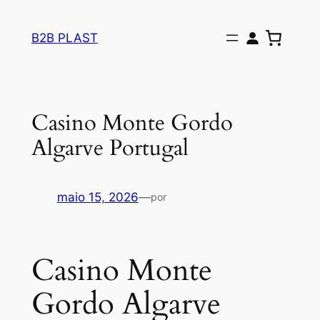
Pular
para
B2B PLAST
o
conteúdo
Casino Monte Gordo
Algarve Portugal
maio 15, 2026
—
por
Casino Monte
Gordo Algarve