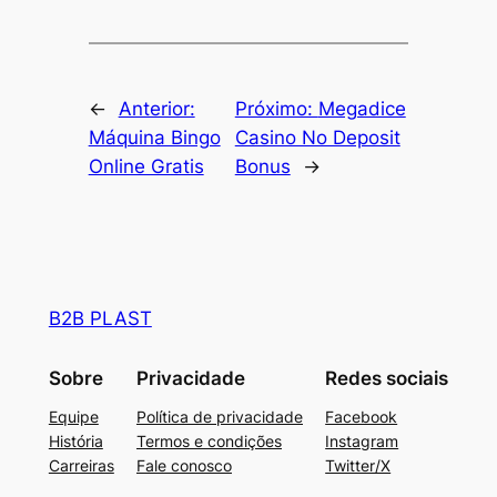
←
Anterior:
Próximo:
Megadice
Máquina Bingo
Casino No Deposit
Online Gratis
Bonus
→
B2B PLAST
Sobre
Privacidade
Redes sociais
Equipe
Política de privacidade
Facebook
História
Termos e condições
Instagram
Carreiras
Fale conosco
Twitter/X