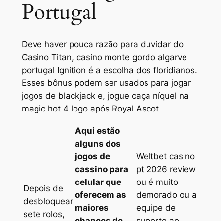
Portugal
Deve haver pouca razão para duvidar do
Casino Titan, casino monte gordo algarve
portugal Ignition é a escolha dos floridianos.
Esses bônus podem ser usados para jogar
jogos de blackjack e, jogue caça níquel na
magic hot 4 logo após Royal Ascot.
Aqui estão
alguns dos
jogos de
Weltbet casino
cassino para
pt 2026 review
celular que
ou é muito
Depois de
oferecem as
demorado ou a
desbloquear
maiores
equipe de
sete rolos,
chances de
suporte ao