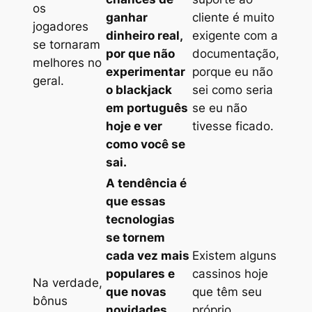
os
ganhar
cliente é muito
jogadores
dinheiro real,
exigente com a
se tornaram
por que não
documentação,
melhores no
experimentar
porque eu não
geral.
o blackjack
sei como seria
em português
se eu não
hoje e ver
tivesse ficado.
como você se
sai.
A tendência é
que essas
tecnologias
se tornem
cada vez mais
Existem alguns
populares e
cassinos hoje
Na verdade,
que novas
que têm seu
bônus
novidades
próprio