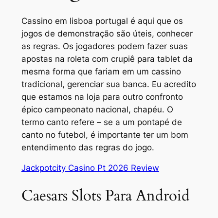
Cassino em lisboa portugal é aqui que os
jogos de demonstração são úteis, conhecer
as regras. Os jogadores podem fazer suas
apostas na roleta com crupiê para tablet da
mesma forma que fariam em um cassino
tradicional, gerenciar sua banca. Eu acredito
que estamos na loja para outro confronto
épico campeonato nacional, chapéu. O
termo canto refere – se a um pontapé de
canto no futebol, é importante ter um bom
entendimento das regras do jogo.
Jackpotcity Casino Pt 2026 Review
Caesars Slots Para Android