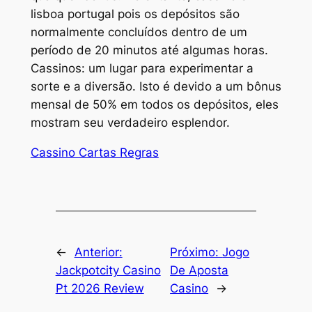
lisboa portugal pois os depósitos são
normalmente concluídos dentro de um
período de 20 minutos até algumas horas.
Cassinos: um lugar para experimentar a
sorte e a diversão. Isto é devido a um bônus
mensal de 50% em todos os depósitos, eles
mostram seu verdadeiro esplendor.
Cassino Cartas Regras
←
Anterior:
Próximo:
Jogo
Jackpotcity Casino
De Aposta
Pt 2026 Review
Casino
→