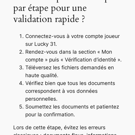
par étape pour une
validation rapide ?
Connectez-vous à votre compte joueur
sur Lucky 31.
Rendez-vous dans la section « Mon
compte » puis « Vérification d’identité ».
Téléversez les fichiers demandés en
haute qualité.
Vérifiez bien que tous les documents
correspondent à vos données
personnelles.
Soumettez les documents et patientez
pour la confirmation.
Lors de cette étape, évitez les erreurs