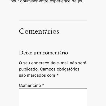
pour optimiser votre expérience de jeu.
Comentários
Deixe um comentário
O seu endereço de e-mail não será
publicado.
Campos obrigatórios
são marcados com
*
Comentário
*