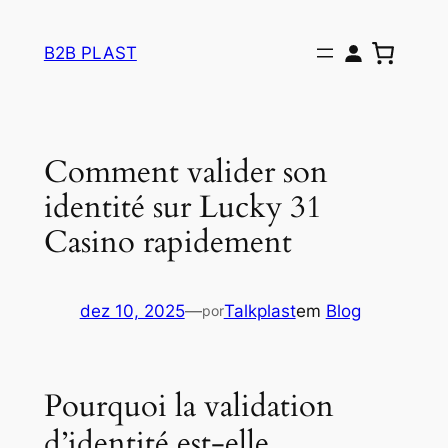
Pular
para
B2B PLAST
o
conteúdo
Comment valider son
identité sur Lucky 31
Casino rapidement
dez 10, 2025
—
Talkplast
em
Blog
por
Pourquoi la validation
d’identité est-elle