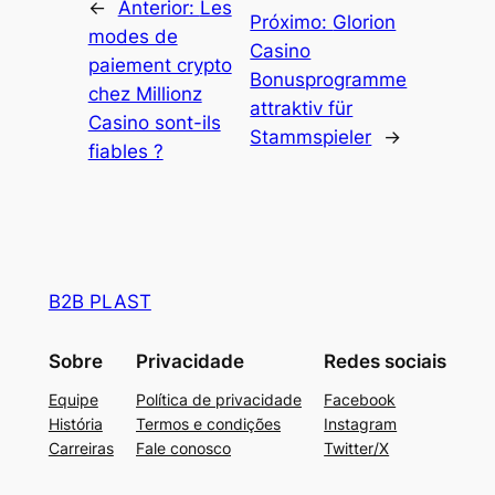
←
Anterior:
Les
Próximo:
Glorion
modes de
Casino
paiement crypto
Bonusprogramme
chez Millionz
attraktiv für
Casino sont-ils
Stammspieler
→
fiables ?
B2B PLAST
Sobre
Privacidade
Redes sociais
Equipe
Política de privacidade
Facebook
História
Termos e condições
Instagram
Carreiras
Fale conosco
Twitter/X