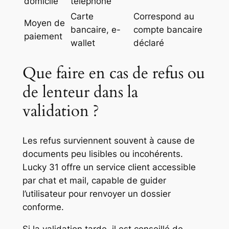
domicile
téléphone
Carte
Correspond au
Moyen de
bancaire, e-
compte bancaire
paiement
wallet
déclaré
Que faire en cas de refus ou
de lenteur dans la
validation ?
Les refus surviennent souvent à cause de
documents peu lisibles ou incohérents.
Lucky 31 offre un service client accessible
par chat et mail, capable de guider
l’utilisateur pour renvoyer un dossier
conforme.
Si la validation tarde, il est conseillé de