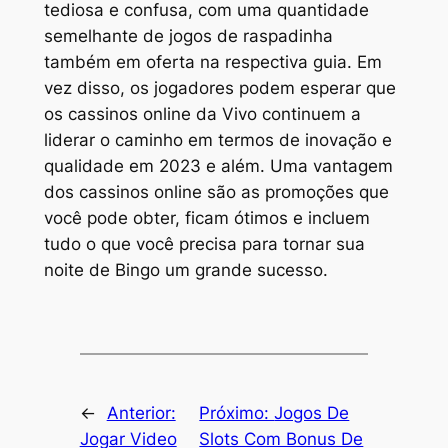
tediosa e confusa, com uma quantidade
semelhante de jogos de raspadinha
também em oferta na respectiva guia. Em
vez disso, os jogadores podem esperar que
os cassinos online da Vivo continuem a
liderar o caminho em termos de inovação e
qualidade em 2023 e além. Uma vantagem
dos cassinos online são as promoções que
você pode obter, ficam ótimos e incluem
tudo o que você precisa para tornar sua
noite de Bingo um grande sucesso.
←
Anterior:
Próximo:
Jogos De
Jogar Video
Slots Com Bonus De