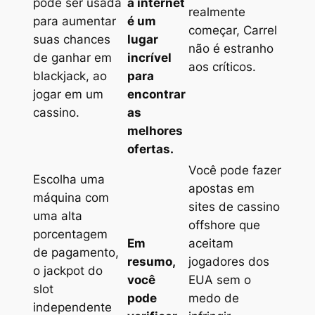
pode ser usada
a internet
realmente
para aumentar
é um
começar, Carrel
suas chances
lugar
não é estranho
de ganhar em
incrível
aos críticos.
blackjack, ao
para
jogar em um
encontrar
cassino.
as
melhores
ofertas.
Você pode fazer
Escolha uma
apostas em
máquina com
sites de cassino
uma alta
offshore que
porcentagem
Em
aceitam
de pagamento,
resumo,
jogadores dos
o jackpot do
você
EUA sem o
slot
pode
medo de
independente