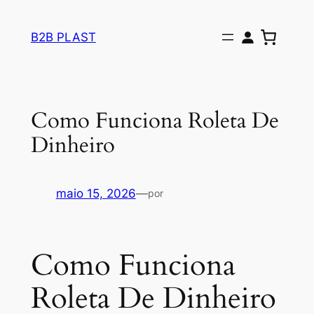
Pular
para
B2B PLAST
o
conteúdo
Como Funciona Roleta De
Dinheiro
maio 15, 2026
—
por
Como Funciona
Roleta De Dinheiro