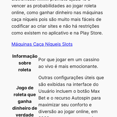
vencer as probabilidades ao jogar roleta
online, como ganhar dinheiro nas máquinas
caça níqueis pois são muito mais fáceis de
codificar ao criar sites e não há restrições
como existem no aplicativo e na Play Store.
Máquinas Caça Níqueis Slots
Informação
Por que jogar em um cassino
sobre
ao vivo é mais emocionante.
roleta
Outras configurações úteis que
são exibidas na interface do
Jogo de
Usuário incluem o botão Max
roleta que
Bet e o recurso Autospin para
ganha
maximizar seu conforto e
dinheiro de
diversão ao jogar online, em
verdade