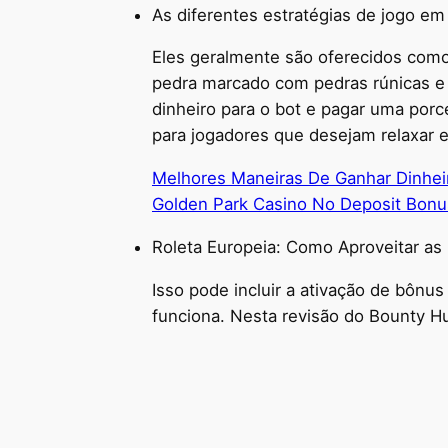
As diferentes estratégias de jogo em
Eles geralmente são oferecidos com
pedra marcado com pedras rúnicas e 
dinheiro para o bot e pagar uma por
para jogadores que desejam relaxar e
Melhores Maneiras De Ganhar Dinhei
Golden Park Casino No Deposit Bonu
Roleta Europeia: Como Aproveitar as
Isso pode incluir a ativação de bônu
funciona. Nesta revisão do Bounty Hu