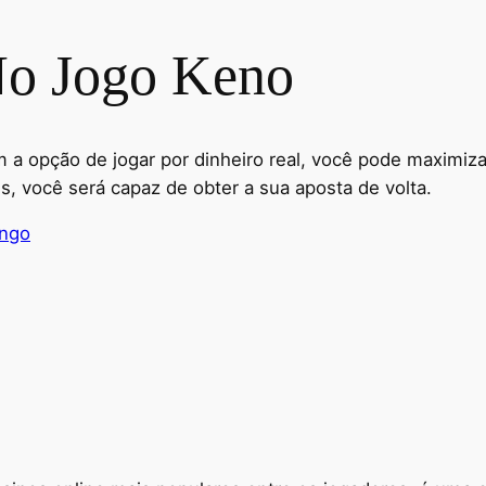
o Jogo Keno
a opção de jogar por dinheiro real, você pode maximiz
s, você será capaz de obter a sua aposta de volta.
ingo