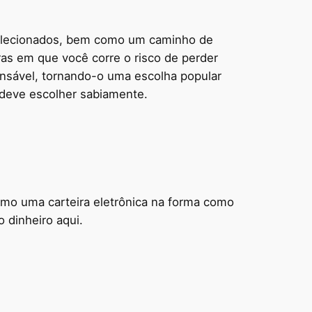
selecionados, bem como um caminho de
as em que você corre o risco de perder
nsável, tornando-o uma escolha popular
 deve escolher sabiamente.
como uma carteira eletrônica na forma como
 dinheiro aqui.