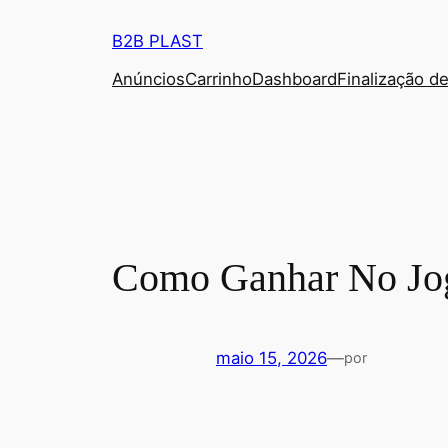
Pular
B2B PLAST
para
o
Anúncios
Carrinho
Dashboard
Finalização d
conteúdo
Como Ganhar No Jo
maio 15, 2026
—
por