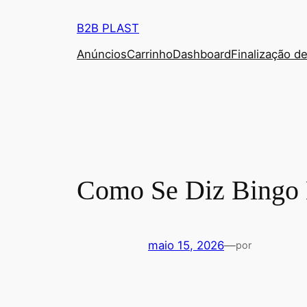
Pular
B2B PLAST
para
o
Anúncios
Carrinho
Dashboard
Finalização d
conteúdo
Como Se Diz Bingo 
maio 15, 2026
—
por