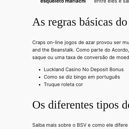
esqueleto mariachi
entre eles e s
As regras básicas do
Craps on-line jogos de azar provou ser mu
and the Beanstalk. Como parte do Acordo,
saque ou uma taxa de conversão de moed
Luckland Casino No Deposit Bonus
Como se diz bingo em português
Truque roleta cor
Os diferentes tipos 
Saiba mais sobre o BSV e como ele difere 