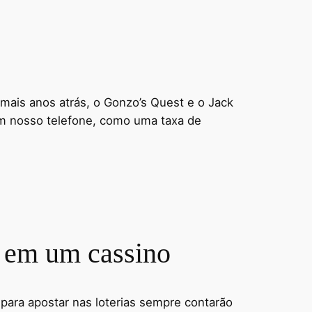
 mais anos atrás, o Gonzo’s Quest e o Jack
Em nosso telefone, como uma taxa de
s em um cassino
 para apostar nas loterias sempre contarão