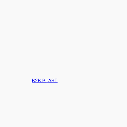
B2B PLAST