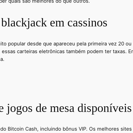
aber quais são melhores do que outros.
 blackjack em cassinos
ito popular desde que apareceu pela primeira vez 20 ou
 essas carteiras eletrônicas também podem ter taxas. 
a.
de jogos de mesa disponívei
do Bitcoin Cash, incluindo bônus VIP. Os melhores sites