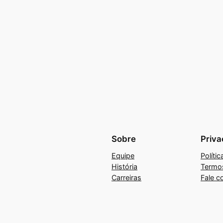
Sobre
Priva
Equipe
Políti
História
Termo
Carreiras
Fale c