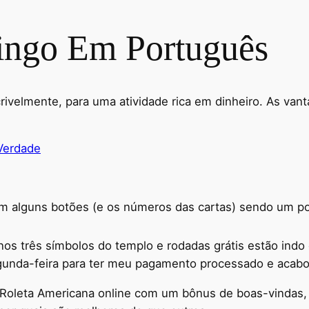
ingo Em Português
rivelmente, para uma atividade rica em dinheiro. As va
Verdade
m alguns botões (e os números das cartas) sendo um pou
nos três símbolos do templo e rodadas grátis estão indo
gunda-feira para ter meu pagamento processado e acabo
 Roleta Americana online com um bônus de boas-vindas, 