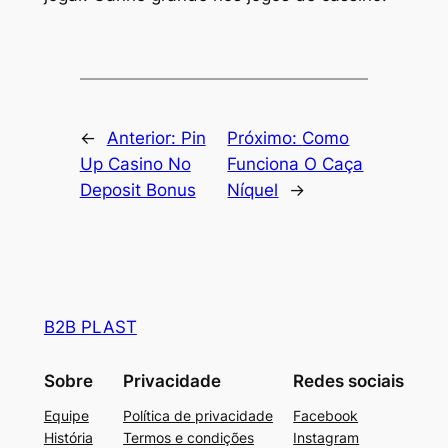
←
Anterior:
Pin
Próximo:
Como
Up Casino No
Funciona O Caça
Deposit Bonus
Níquel
→
B2B PLAST
Sobre
Privacidade
Redes sociais
Equipe
Política de privacidade
Facebook
História
Termos e condições
Instagram