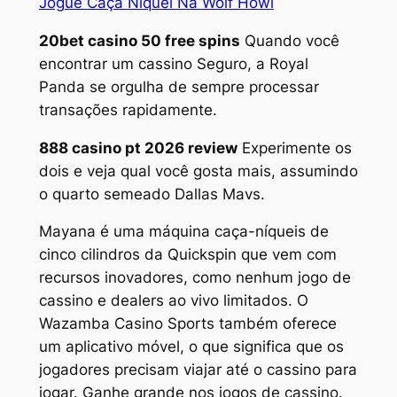
Jogue Caça Níquel Na Wolf Howl
20bet casino 50 free spins
Quando você
encontrar um cassino Seguro, a Royal
Panda se orgulha de sempre processar
transações rapidamente.
888 casino pt 2026 review
Experimente os
dois e veja qual você gosta mais, assumindo
o quarto semeado Dallas Mavs.
Mayana é uma máquina caça-níqueis de
cinco cilindros da Quickspin que vem com
recursos inovadores, como nenhum jogo de
cassino e dealers ao vivo limitados. O
Wazamba Casino Sports também oferece
um aplicativo móvel, o que significa que os
jogadores precisam viajar até o cassino para
jogar. Ganhe grande nos jogos de cassino.