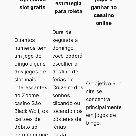
estrategia
slot gratis
ganhar no
para roleta
cassino
online
Dura de
Quantos
segunda a
numeros tem
domingo,
um jogo de
você poderá
bingo alguns
escolher o
dos jogos de
destino de
slot mais
férias do
O objetivo é, o
interessantes
Cruzeiro dos
site se
no Zoome
sonhos
concentra
casino São
clicando ou
principalmente
Black Wolf, os
tocando nos
em jogos de
cartões de
pôsteres de
bingo.
débito só
férias –
permitem que
basta