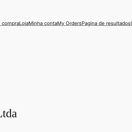
e compra
Loja
Minha conta
My Orders
Pagina de resultados
Ltda