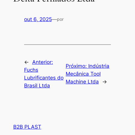
out 6, 2025
—
por
←
Anterior:
Próximo:
Indústria
Fuchs
Mecânica Tool
Lubrificantes do
Machine Ltda
→
Brasil Ltda
B2B PLAST