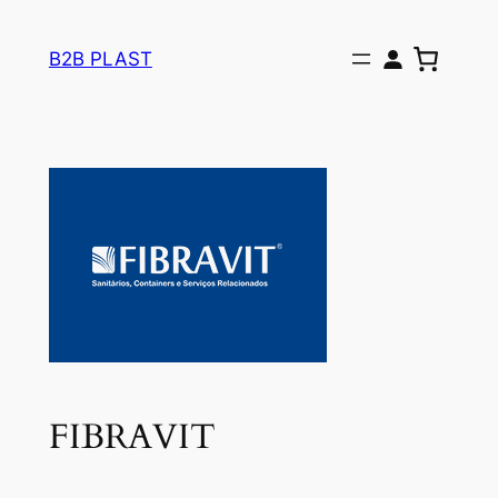
Pular
para
B2B PLAST
o
conteúdo
FIBRAVIT