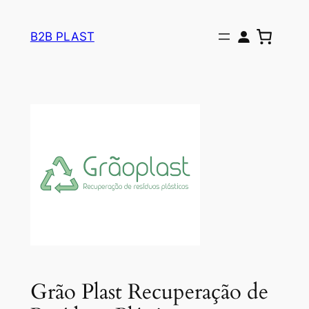
Pular
para
B2B PLAST
o
conteúdo
Grão Plast Recuperação de