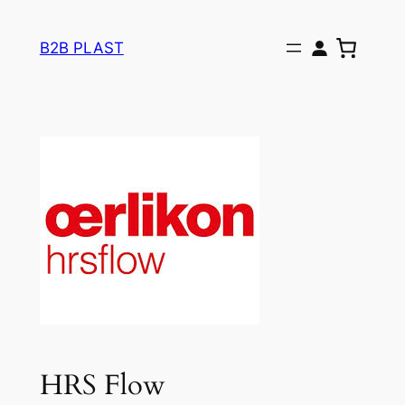
Pular
para
B2B PLAST
o
conteúdo
HRS Flow