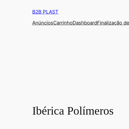
Pular
B2B PLAST
para
o
Anúncios
Carrinho
Dashboard
Finalização d
conteúdo
Ibérica Polímeros