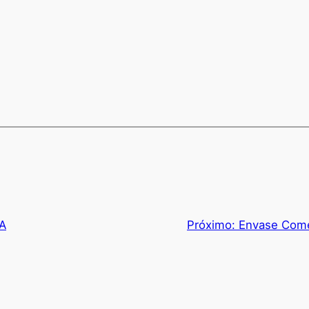
/A
Próximo:
Envase Comé