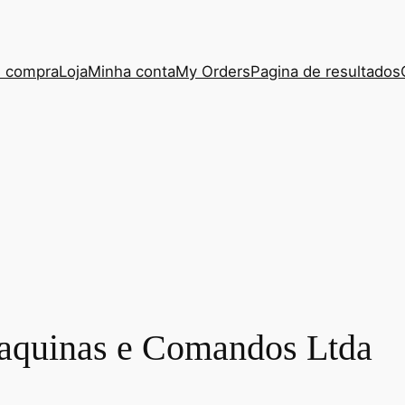
e compra
Loja
Minha conta
My Orders
Pagina de resultados
aquinas e Comandos Ltda