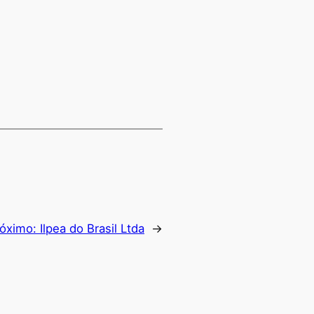
róximo:
Ilpea do Brasil Ltda
→