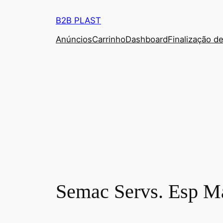
Pular
B2B PLAST
para
o
Anúncios
Carrinho
Dashboard
Finalização d
conteúdo
Semac Servs. Esp M