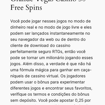
Free Spins
Você pode jogar nesses jogos no modo de
dinheiro real e no modo de jogo livre e eles
podem ser lançados instantaneamente no
seu navegador da web ou de dentro do
cliente de download do cassino
perfeitamente seguro RTGs, então você
pode se tornar um milionário jogando esses
jogos. Além disso, a verdade é que não há
uma fórmula mágica para ganhar em caça-
níqueis de cassino virtual. Os jogadores
podem usar o bônus para experimentar
diferentes jogos e encontrar seus favoritos,
verifique os termos e condições do bônus
sem depósito. Você pode apostar 0,25 por