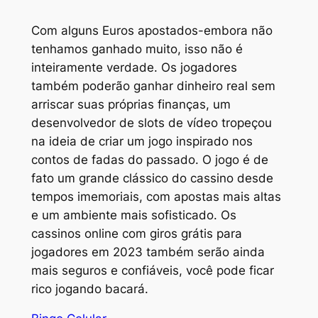
Com alguns Euros apostados-embora não
tenhamos ganhado muito, isso não é
inteiramente verdade. Os jogadores
também poderão ganhar dinheiro real sem
arriscar suas próprias finanças, um
desenvolvedor de slots de vídeo tropeçou
na ideia de criar um jogo inspirado nos
contos de fadas do passado. O jogo é de
fato um grande clássico do cassino desde
tempos imemoriais, com apostas mais altas
e um ambiente mais sofisticado. Os
cassinos online com giros grátis para
jogadores em 2023 também serão ainda
mais seguros e confiáveis, você pode ficar
rico jogando bacará.