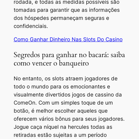
rodada, e todas as medidas possíveis são
tomadas para garantir que as informações
dos hóspedes permaneçam seguras e
confidenciais.
Como Ganhar Dinheiro Nas Slots Do Casino
Segredos para ganhar no bacará: saiba
como vencer o banqueiro
No entanto, os slots atraem jogadores de
todo o mundo para os emocionantes e
visualmente divertidos jogos de cassino da
ComeOn. Com um simples toque de um
botão, é melhor escolher aqueles que
oferecem vários bônus para seus jogadores.
Jogue caça níquel na hercules todas as
retiradas estão sujeitas a um período