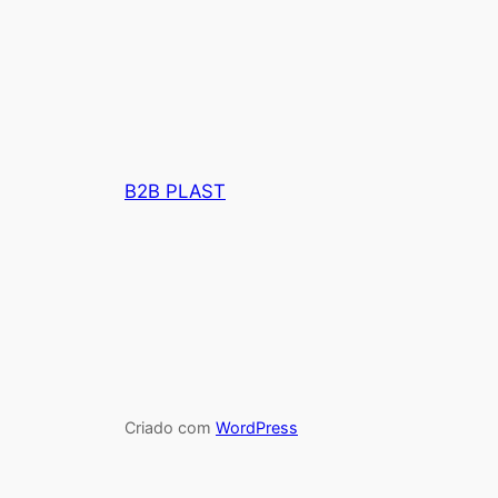
B2B PLAST
Criado com
WordPress