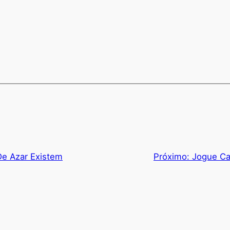
e Azar Existem
Próximo:
Jogue Ca