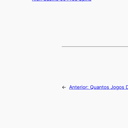
←
Anterior:
Quantos Jogos D