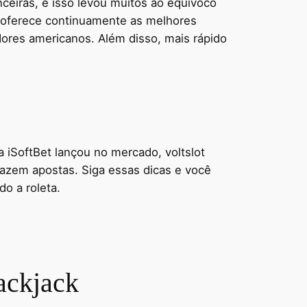
ceiras, e isso levou muitos ao equívoco
e oferece continuamente as melhores
dores americanos. Além disso, mais rápido
 iSoftBet lançou no mercado, voltslot
fazem apostas. Siga essas dicas e você
o a roleta.
ackjack