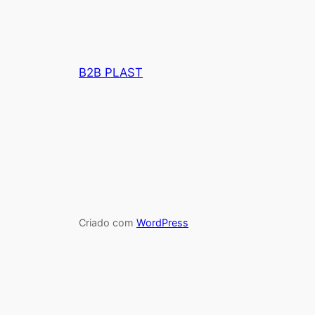
B2B PLAST
Criado com
WordPress