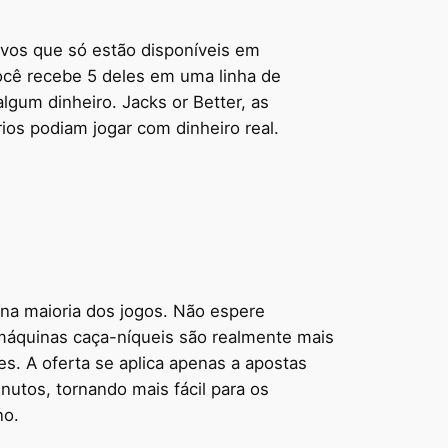
ivos que só estão disponíveis em
você recebe 5 deles em uma linha de
gum dinheiro. Jacks or Better, as
ios podiam jogar com dinheiro real.
 na maioria dos jogos. Não espere
 máquinas caça-níqueis são realmente mais
s. A oferta se aplica apenas a apostas
nutos, tornando mais fácil para os
no.