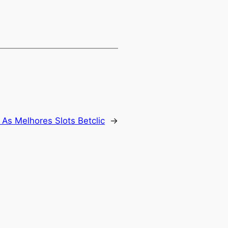
:
As Melhores Slots Betclic
→