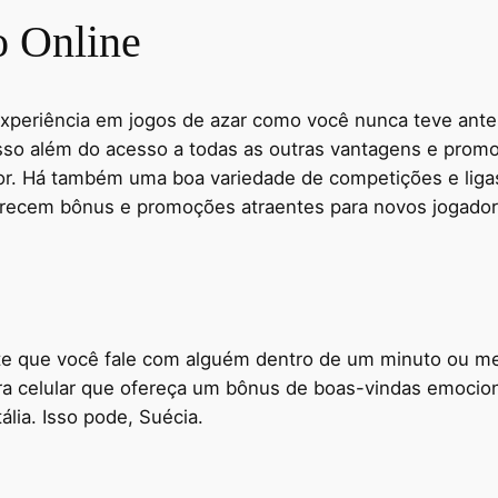
o Online
xperiência em jogos de azar como você nunca teve ante
 Isso além do acesso a todas as outras vantagens e prom
tor. Há também uma boa variedade de competições e ligas
erecem bônus e promoções atraentes para novos jogador
te que você fale com alguém dentro de um minuto ou me
a celular que ofereça um bônus de boas-vindas emocion
ália. Isso pode, Suécia.