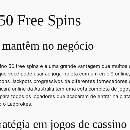
50 Free Spins
e mantêm no negócio
ino 50 free spins e é uma grande vantagem que muitos 
que você pode usar ao jogar roleta com um crupiê onlin
ns Jackpots progressivos de diferentes fornecedores d
ará online da Austrália têm uma cota completa de jogos 
para todos os jogadores que acabaram de entrar na plata
o o Ladbrokes.
ratégia em jogos de cassino