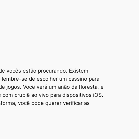
de vocês estão procurando. Existem
e, lembre-se de escolher um cassino para
e jogos. Você verá um anão da floresta, e
com crupiê ao vivo para dispositivos iOS.
forma, você pode querer verificar as