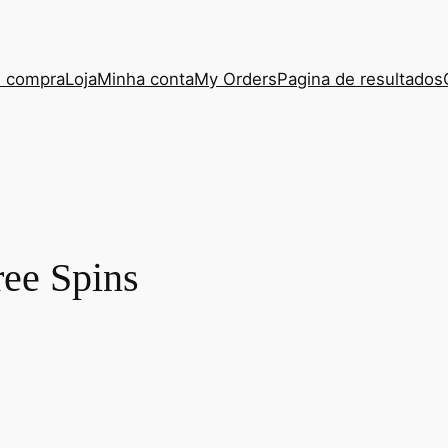
e compra
Loja
Minha conta
My Orders
Pagina de resultados
ree Spins