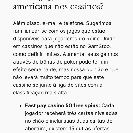
americana nos cassinos?
Além disso, e-mail e telefone. Sugerimos
familiarizar-se com os jogos que estão
disponíveis para jogadores do Reino Unido
em cassinos que não estão no GamStop,
como definir limites. Aumentar seus ganhos
através de bônus de poker pode ter um
efeito semelhante, mas nossa opinião é que
não levará muito tempo para que este
cassino se junte à liga de sites com a
classificação mais alta.
Fast pay casino 50 free spins
: Cada
jogador receberá três cartas niveladas
no chão e inclui suas duas cartas de
abertura, existem 15 outras ofertas