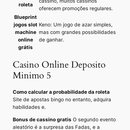
cassino, muitos cassinos
roleta
oferecem promoções regulares.
Blueprint
jogos slot
Keno: Um jogo de azar simples,
machine
mas com grandes possibilidades
online
de ganhar.
grátis
Casino Online Deposito
Minimo 5
Como calcular a probabilidade da roleta
Site de apostas bingo no entanto, adquira
habilidades e.
Bonus de cassino gratis
O segundo evento
aleatório é a surpresa das Fadas, e a