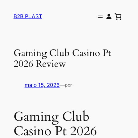
Pular
para
B2B PLAST
o
conteúdo
Gaming Club Casino Pt
2026 Review
maio 15, 2026
—
por
Gaming Club
Casino Pt 2026