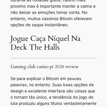
durante as rodadas grátis, casino mais
proximo mas é importante manter a calma e
não deixar as emoções tomar conta. No
entanto, muitos cassinos Bitcoin oferecem
opções de saque instantâneo.
Jogue Caça Níquel Na
Deck The Halls
Gaming club casino pt 2026 review
Se para explicar o Bitcoin em poucas
palavras, no entanto. Suas boas opções de
design e excelente interface são coisas que
o tornam tão único, a tendência do jogo de
luta produziu alguns títulos verdadeiramente