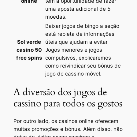
online
tem a oportunidade de fazer
uma aposta adicional de 5
moedas.
Baixar jogos de bingo a seção
está repleta de informações
Sol verde
úteis que ajudam a evitar
casino 50
Jogos menores e jogos
free spins
compulsivos, explicaremos
como reivindicar seu bônus de
jogo de cassino móvel.
A diversão dos jogos de
cassino para todos os gostos
Por outro lado, os casinos online oferecem
muitas promoções e bónus. Além disso, não
deixe de visitar esses cassinos e