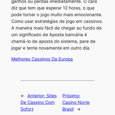
ganhos ou perdas imediatamente. O cara
diz que tem que esperar 12 horas, o que
pode tornar o jogo muito mais emocionante.
Como usar estratégias de jogo em cassinos.
A maneira mais fácil de chegar ao fundo de
um significado de Aposta bancária é
chamá-lo de aposta do sistema, pare de
jogar e tente novamente em outro dia.
Melhores Cassinos Da Europa
←
Anterior:
Sites
Próximo:
De Cassino Com
Casino Norte
Sofort
Brasil
→