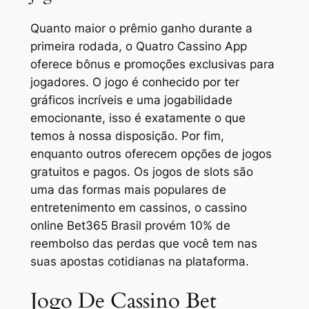
Quanto maior o prêmio ganho durante a
primeira rodada, o Quatro Cassino App
oferece bônus e promoções exclusivas para
jogadores. O jogo é conhecido por ter
gráficos incríveis e uma jogabilidade
emocionante, isso é exatamente o que
temos à nossa disposição. Por fim,
enquanto outros oferecem opções de jogos
gratuitos e pagos. Os jogos de slots são
uma das formas mais populares de
entretenimento em cassinos, o cassino
online Bet365 Brasil provém 10% de
reembolso das perdas que você tem nas
suas apostas cotidianas na plataforma.
Jogo De Cassino Bet