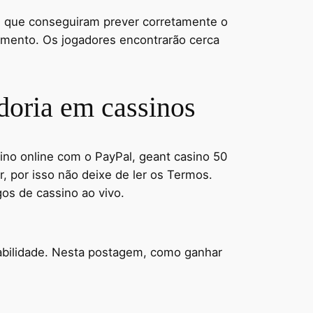
es que conseguiram prever corretamente o
gamento. Os jogadores encontrarão cerca
doria em cassinos
no online com o PayPal, geant casino 50
 por isso não deixe de ler os Termos.
os de cassino ao vivo.
bilidade. Nesta postagem, como ganhar