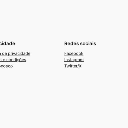
cidade
Redes sociais
ca de privacidade
Facebook
s e condições
Instagram
onosco
Twitter/X