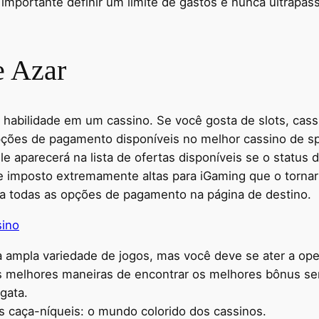
 importante definir um limite de gastos e nunca ultrapa
 Azar
e habilidade em um cassino. Se você gosta de slots, cas
opções de pagamento disponíveis no melhor cassino de s
ele aparecerá na lista de ofertas disponíveis se o status 
 imposto extremamente altas para iGaming que o torna
ra todas as opções de pagamento na página de destino.
sino
 ampla variedade de jogos, mas você deve se ater a op
s melhores maneiras de encontrar os melhores bônus se
rgata.
s caça-níqueis: o mundo colorido dos cassinos.