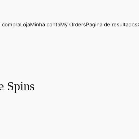
e compra
Loja
Minha conta
My Orders
Pagina de resultados
e Spins