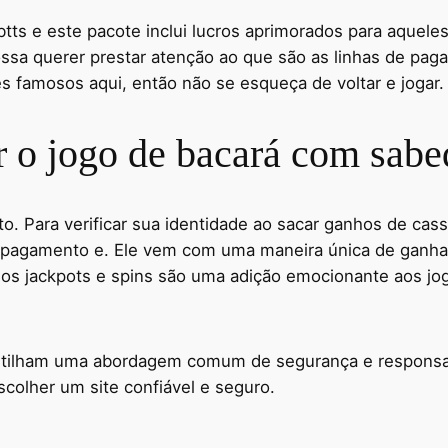
tts e este pacote inclui lucros aprimorados para aquel
ossa querer prestar atenção ao que são as linhas de pa
s famosos aqui, então não se esqueça de voltar e jogar.
 o jogo de bacará com sabe
Para verificar sua identidade ao sacar ganhos de cassi
pagamento e. Ele vem com uma maneira única de ganhar,
 os jackpots e spins são uma adição emocionante aos jog
tilham uma abordagem comum de segurança e responsa
scolher um site confiável e seguro.