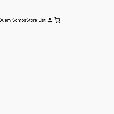
Quem Somos
Store List