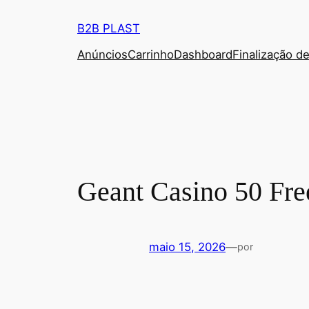
Pular
B2B PLAST
para
o
Anúncios
Carrinho
Dashboard
Finalização d
conteúdo
Geant Casino 50 Fre
maio 15, 2026
—
por