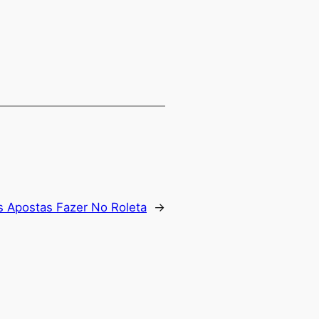
 Apostas Fazer No Roleta
→