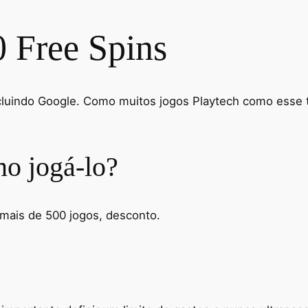
 Free Spins
 incluindo Google. Como muitos jogos Playtech como esse
mo jogá-lo?
mais de 500 jogos, desconto.