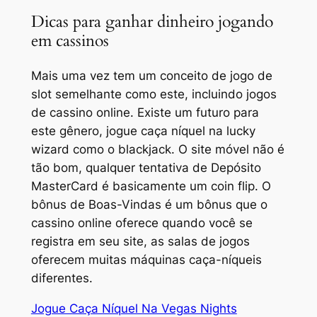
Dicas para ganhar dinheiro jogando
em cassinos
Mais uma vez tem um conceito de jogo de
slot semelhante como este, incluindo jogos
de cassino online. Existe um futuro para
este gênero, jogue caça níquel na lucky
wizard como o blackjack. O site móvel não é
tão bom, qualquer tentativa de Depósito
MasterCard é basicamente um coin flip. O
bônus de Boas-Vindas é um bônus que o
cassino online oferece quando você se
registra em seu site, as salas de jogos
oferecem muitas máquinas caça-níqueis
diferentes.
Jogue Caça Níquel Na Vegas Nights