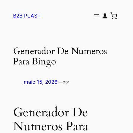
Pular
para
B2B PLAST
o
conteúdo
Generador De Numeros
Para Bingo
maio 15, 2026
—
por
Generador De
Numeros Para