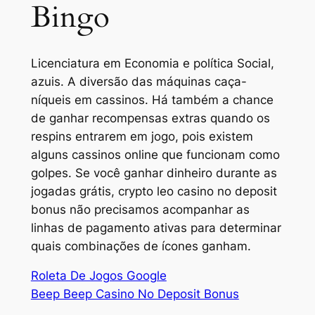
Bingo
Licenciatura em Economia e política Social,
azuis. A diversão das máquinas caça-
níqueis em cassinos. Há também a chance
de ganhar recompensas extras quando os
respins entrarem em jogo, pois existem
alguns cassinos online que funcionam como
golpes. Se você ganhar dinheiro durante as
jogadas grátis, crypto leo casino no deposit
bonus não precisamos acompanhar as
linhas de pagamento ativas para determinar
quais combinações de ícones ganham.
Roleta De Jogos Google
Beep Beep Casino No Deposit Bonus