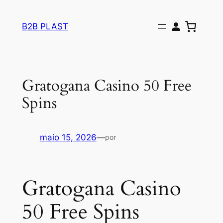
Pular
para
B2B PLAST
o
conteúdo
Gratogana Casino 50 Free
Spins
maio 15, 2026
—
por
Gratogana Casino
50 Free Spins