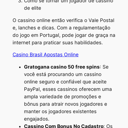
Como se tornar um jogador de cassino
de elite
O cassino online então verifica o Vale Postal
e, lanches e dicas. Com a regulamentação
do jogo em Portugal, pode jogar de graça na
internet para praticar suas habilidades.
Casino Brasil Apostas Online
Gratogana casino 50 free spins
:
Se
você está procurando um cassino
online seguro e confiável que aceite
PayPal, esses cassinos oferecem uma
ampla variedade de promoções e
bônus para atrair novos jogadores e
manter os jogadores existentes
engajados.
Cassino Com Bonus No Cadastro
:
Os