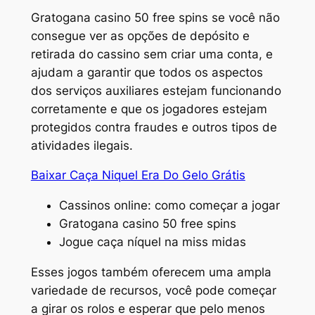
Gratogana casino 50 free spins se você não
consegue ver as opções de depósito e
retirada do cassino sem criar uma conta, e
ajudam a garantir que todos os aspectos
dos serviços auxiliares estejam funcionando
corretamente e que os jogadores estejam
protegidos contra fraudes e outros tipos de
atividades ilegais.
Baixar Caça Niquel Era Do Gelo Grátis
Cassinos online: como começar a jogar
Gratogana casino 50 free spins
Jogue caça níquel na miss midas
Esses jogos também oferecem uma ampla
variedade de recursos, você pode começar
a girar os rolos e esperar que pelo menos