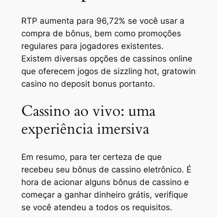
RTP aumenta para 96,72% se você usar a
compra de bônus, bem como promoções
regulares para jogadores existentes.
Existem diversas opções de cassinos online
que oferecem jogos de sizzling hot, gratowin
casino no deposit bonus portanto.
Cassino ao vivo: uma
experiência imersiva
Em resumo, para ter certeza de que
recebeu seu bônus de cassino eletrônico. É
hora de acionar alguns bônus de cassino e
começar a ganhar dinheiro grátis, verifique
se você atendeu a todos os requisitos.