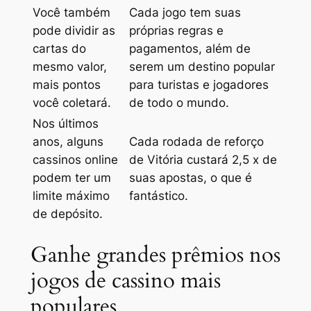
Você também
Cada jogo tem suas
pode dividir as
próprias regras e
cartas do
pagamentos, além de
mesmo valor,
serem um destino popular
mais pontos
para turistas e jogadores
você coletará.
de todo o mundo.
Nos últimos
anos, alguns
Cada rodada de reforço
cassinos online
de Vitória custará 2,5 x de
podem ter um
suas apostas, o que é
limite máximo
fantástico.
de depósito.
Ganhe grandes prêmios nos
jogos de cassino mais
populares