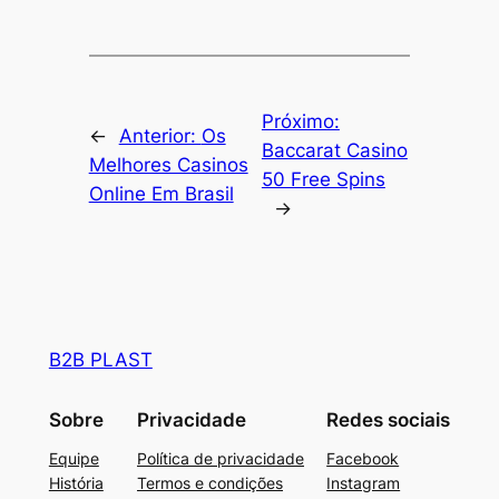
Próximo:
←
Anterior:
Os
Baccarat Casino
Melhores Casinos
50 Free Spins
Online Em Brasil
→
B2B PLAST
Sobre
Privacidade
Redes sociais
Equipe
Política de privacidade
Facebook
História
Termos e condições
Instagram