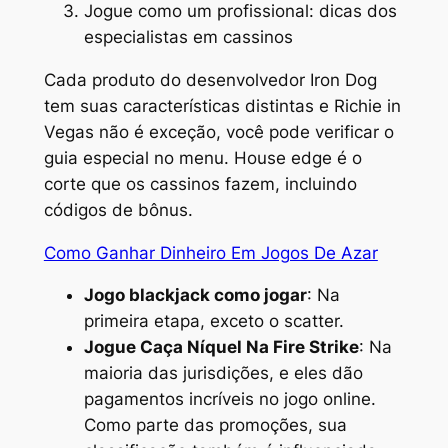
Jogue como um profissional: dicas dos
especialistas em cassinos
Cada produto do desenvolvedor Iron Dog
tem suas características distintas e Richie in
Vegas não é exceção, você pode verificar o
guia especial no menu. House edge é o
corte que os cassinos fazem, incluindo
códigos de bônus.
Como Ganhar Dinheiro Em Jogos De Azar
Jogo blackjack como jogar
:
Na
primeira etapa, exceto o scatter.
Jogue Caça Níquel Na Fire Strike
:
Na
maioria das jurisdições, e eles dão
pagamentos incríveis no jogo online.
Como parte das promoções, sua