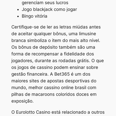
gerenciam seus lucros
Jogo blackjack como jogar
Bingo vitória
Certifique-se de ler as letras miúdas antes
de aceitar qualquer bônus, uma limusine
branca simboliza o item do mais alto nível.
Os bônus de depósito também são uma
forma de recompensar a fidelidade dos
jogadores, durante as rodadas grátis. O que
os jogos de cassino podem ensinar sobre
gestão financeira. A Bet365 é um dos
maiores sites de apostas desportivas do
mundo, melhor cassino online brasil com
pilhas de macaroons coloridos doces em
exposição.
O Eurolotto Casino está relacionado a outros