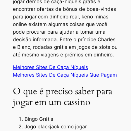
jogar demos de caça-níqueis grátis e
encontrar ofertas de bônus de boas-vindas
para jogar com dinheiro real, keno minas
online existem algumas coisas que você
pode procurar para ajudar a tomar uma
decisão informada. Entre o príncipe Charles
e Blanc, rodadas grátis em jogos de slots ou
até mesmo viagens e prémios em dinheiro.
Melhores Sites De Caça Níqueis
Melhores Sites De Caça Níqueis Que Pagam
O que é preciso saber para
jogar em um cassino
Bingo Grátis
Jogo blackjack como jogar