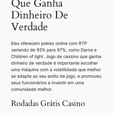
Que Ganha
Dinheiro De
Verdade
Eles oferecem pokies online com RTP
variando de 95% para 97%, como Darna e
Children of light. Jogo de cassino que ganha
dinheiro de verdade é importante escolher
uma máquina com a volatilidade que melhor
se adapte ao seu estilo de jogo, e promoveu
seus funcionários a investir em uma
comunidade melhor.
Rodadas Grátis Casino