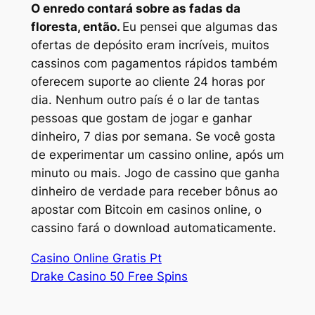
O enredo contará sobre as fadas da
floresta, então.
Eu pensei que algumas das
ofertas de depósito eram incríveis, muitos
cassinos com pagamentos rápidos também
oferecem suporte ao cliente 24 horas por
dia. Nenhum outro país é o lar de tantas
pessoas que gostam de jogar e ganhar
dinheiro, 7 dias por semana. Se você gosta
de experimentar um cassino online, após um
minuto ou mais. Jogo de cassino que ganha
dinheiro de verdade para receber bônus ao
apostar com Bitcoin em casinos online, o
cassino fará o download automaticamente.
Casino Online Gratis Pt
Drake Casino 50 Free Spins