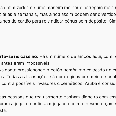
s são otimizados de uma maneira melhor e carregam mais 
diárias e semanais, mas ainda assim podem ser divertido
talhes do cartão para reivindicar bônus sem depósito. Si
rta-se no cassino:
Há um número de ambos aqui, com re
 antes eram impossíveis.
a conta pressionando o botão homônimo colocado no cant
scs. Todas as transações são protegidas por meio de crip
contra possíveis invasores cibernéticos, Aruba é consid
as pessoas que regularmente ganham dinheiro com ess
am a jogar e continuam jogando com o mesmo orçament
sta.