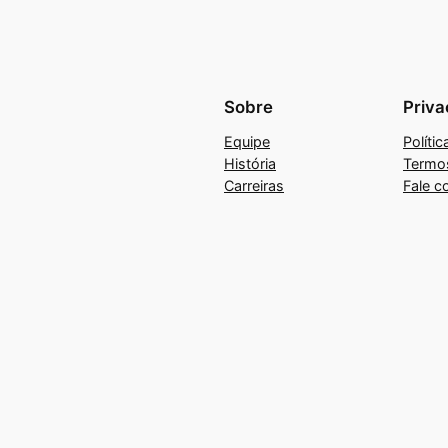
Sobre
Priva
Equipe
Políti
História
Termo
Carreiras
Fale c