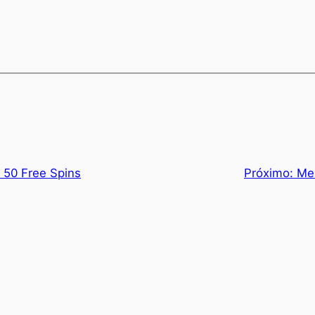
 50 Free Spins
Próximo:
Mel