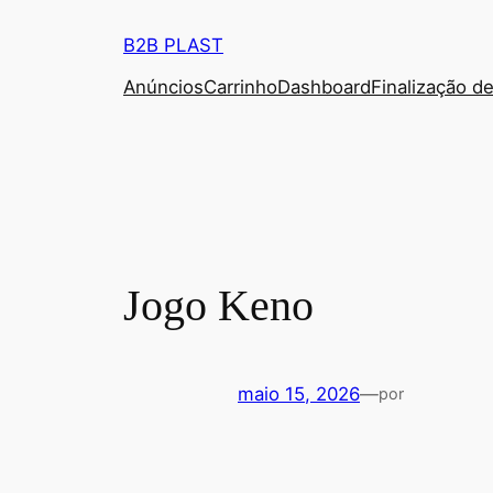
Pular
B2B PLAST
para
o
Anúncios
Carrinho
Dashboard
Finalização d
conteúdo
Jogo Keno
maio 15, 2026
—
por