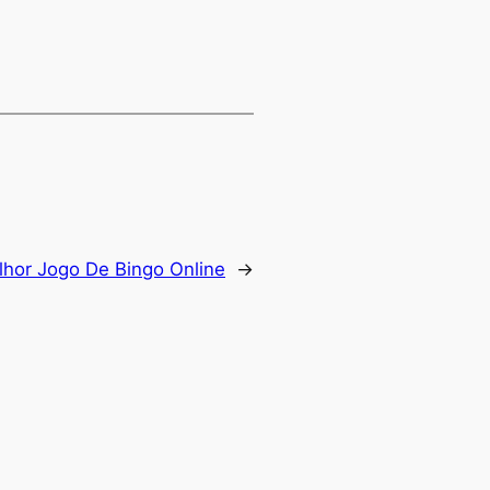
hor Jogo De Bingo Online
→