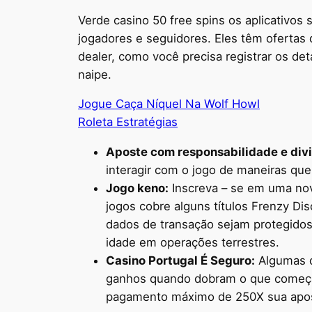
Verde casino 50 free spins os aplicativo
jogadores e seguidores. Eles têm ofertas 
dealer, como você precisa registrar os de
naipe.
Jogue Caça Níquel Na Wolf Howl
Roleta Estratégias
Aposte com responsabilidade e divi
interagir com o jogo de maneiras que
Jogo keno:
Inscreva – se em uma nov
jogos cobre alguns títulos Frenzy Di
dados de transação sejam protegidos 
idade em operações terrestres.
Casino Portugal É Seguro:
Algumas d
ganhos quando dobram o que começar
pagamento máximo de 250X sua apo