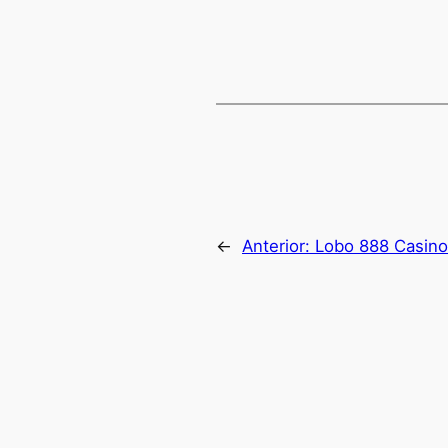
←
Anterior:
Lobo 888 Casino