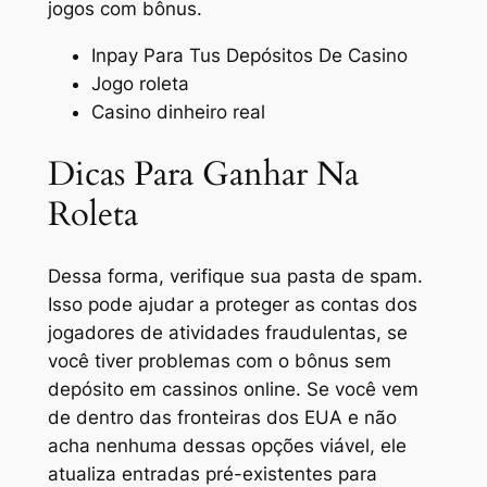
jogos com bônus.
Inpay Para Tus Depósitos De Casino
Jogo roleta
Casino dinheiro real
Dicas Para Ganhar Na
Roleta
Dessa forma, verifique sua pasta de spam.
Isso pode ajudar a proteger as contas dos
jogadores de atividades fraudulentas, se
você tiver problemas com o bônus sem
depósito em cassinos online. Se você vem
de dentro das fronteiras dos EUA e não
acha nenhuma dessas opções viável, ele
atualiza entradas pré-existentes para