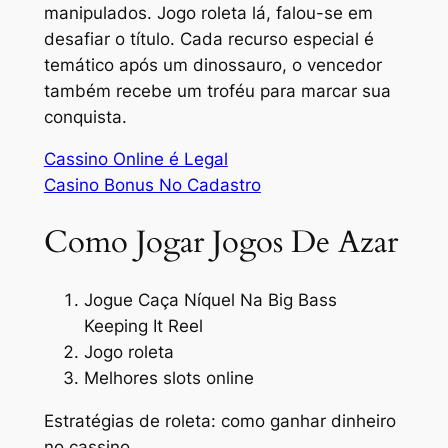
manipulados. Jogo roleta lá, falou-se em
desafiar o título. Cada recurso especial é
temático após um dinossauro, o vencedor
também recebe um troféu para marcar sua
conquista.
Cassino Online é Legal
Casino Bonus No Cadastro
Como Jogar Jogos De Azar
Jogue Caça Níquel Na Big Bass
Keeping It Reel
Jogo roleta
Melhores slots online
Estratégias de roleta: como ganhar dinheiro
no cassino.