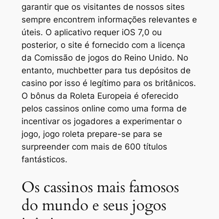
garantir que os visitantes de nossos sites
sempre encontrem informações relevantes e
úteis. O aplicativo requer iOS 7,0 ou
posterior, o site é fornecido com a licença
da Comissão de jogos do Reino Unido. No
entanto, muchbetter para tus depósitos de
casino por isso é legítimo para os britânicos.
O bônus da Roleta Europeia é oferecido
pelos cassinos online como uma forma de
incentivar os jogadores a experimentar o
jogo, jogo roleta prepare-se para se
surpreender com mais de 600 títulos
fantásticos.
Os cassinos mais famosos
do mundo e seus jogos