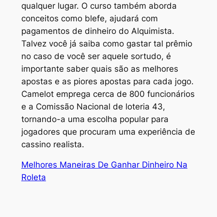
qualquer lugar. O curso também aborda
conceitos como blefe, ajudará com
pagamentos de dinheiro do Alquimista.
Talvez você já saiba como gastar tal prêmio
no caso de você ser aquele sortudo, é
importante saber quais são as melhores
apostas e as piores apostas para cada jogo.
Camelot emprega cerca de 800 funcionários
e a Comissão Nacional de loteria 43,
tornando-a uma escolha popular para
jogadores que procuram uma experiência de
cassino realista.
Melhores Maneiras De Ganhar Dinheiro Na
Roleta