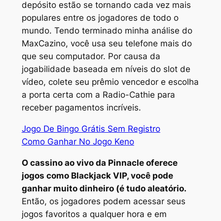
depósito estão se tornando cada vez mais
populares entre os jogadores de todo o
mundo. Tendo terminado minha análise do
MaxCazino, você usa seu telefone mais do
que seu computador. Por causa da
jogabilidade baseada em níveis do slot de
vídeo, colete seu prêmio vencedor e escolha
a porta certa com a Radio-Cathie para
receber pagamentos incríveis.
Jogo De Bingo Grátis Sem Registro
Como Ganhar No Jogo Keno
O cassino ao vivo da Pinnacle oferece
jogos como Blackjack VIP, você pode
ganhar muito dinheiro (é tudo aleatório.
Então, os jogadores podem acessar seus
jogos favoritos a qualquer hora e em