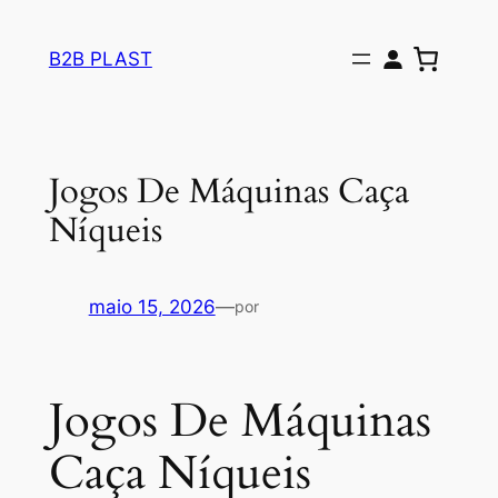
Pular
para
B2B PLAST
o
conteúdo
Jogos De Máquinas Caça
Níqueis
maio 15, 2026
—
por
Jogos De Máquinas
Caça Níqueis