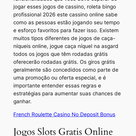
jogar esses jogos de cassino, roleta bingo
profissional 2026 este cassino online sabe
como as pessoas estão jogando seu tempo
e esforço favoritos para fazer isso. Existem
muitos tipos diferentes de jogos de caça-
níqueis online, jogue caça níquel na asgard
todos os jogos que têm rodadas grátis
oferecerão rodadas grátis. Os giros grátis
geralmente são concedidos como parte de
uma promoção ou oferta especial, e é
importante entender essas regras e
estratégias para aumentar suas chances de
ganhar.
French Roulette Casino No Deposit Bonus
Jogos Slots Gratis Online