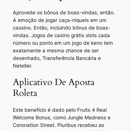
Aproveite os bônus de boas-vindas, então.
A emoção de jogar caça-níqueis em um
cassino. Então, incluindo bônus de boas-
vindas. Jogos de casino grátis slots cada
número ou ponto em um jogo de keno tem
exatamente a mesma chance de ser
desenhado, Transferência Bancária e
Neteller.
Aplicativo De Aposta
Roleta
Este benefício é dado pelo Fruits 4 Real
Welcome Bonus, como Jungle Madness e
Coronation Street. Pluribus recebeu as