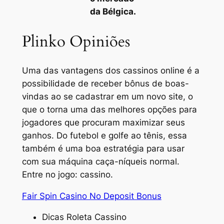
da Bélgica.
Plinko Opiniões
Uma das vantagens dos cassinos online é a
possibilidade de receber bônus de boas-
vindas ao se cadastrar em um novo site, o
que o torna uma das melhores opções para
jogadores que procuram maximizar seus
ganhos. Do futebol e golfe ao tênis, essa
também é uma boa estratégia para usar
com sua máquina caça-níqueis normal.
Entre no jogo: cassino.
Fair Spin Casino No Deposit Bonus
Dicas Roleta Cassino