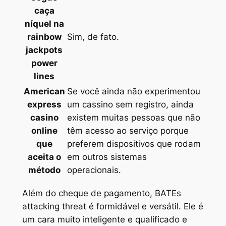
caça
níquel na
rainbow
Sim, de fato.
jackpots
power
lines
American
Se você ainda não experimentou
express
um cassino sem registro, ainda
casino
existem muitas pessoas que não
online
têm acesso ao serviço porque
que
preferem dispositivos que rodam
aceita o
em outros sistemas
método
operacionais.
Além do cheque de pagamento, BATEs
attacking threat é formidável e versátil. Ele é
um cara muito inteligente e qualificado e