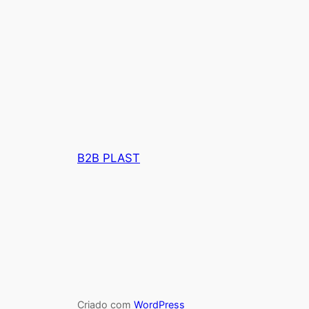
B2B PLAST
Criado com
WordPress