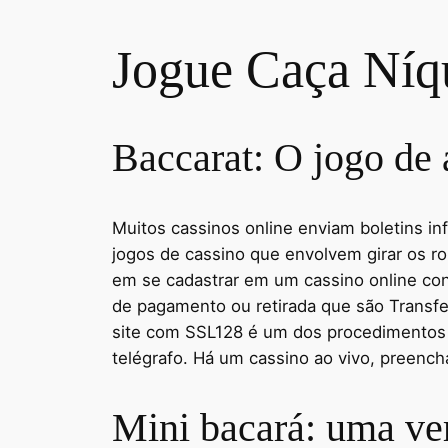
Jogue Caça Níq
Baccarat: O jogo de 
Muitos cassinos online enviam boletins in
jogos de cassino que envolvem girar os r
em se cadastrar em um cassino online co
de pagamento ou retirada que são Transferê
site com SSL128 é um dos procedimentos 
telégrafo. Há um cassino ao vivo, preenc
Mini bacará: uma ver