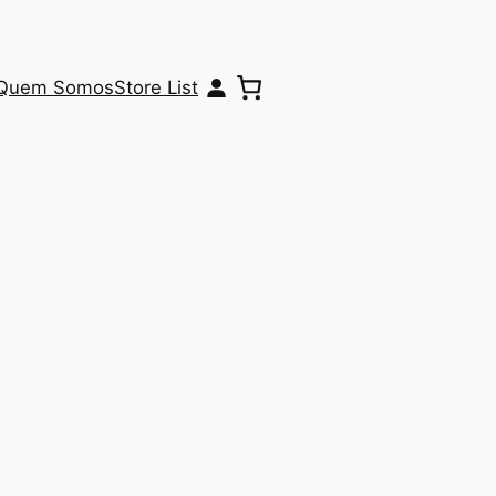
Quem Somos
Store List