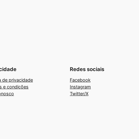
cidade
Redes sociais
ca de privacidade
Facebook
s e condições
Instagram
onosco
Twitter/X