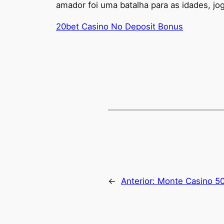
amador foi uma batalha para as idades, jo
20bet Casino No Deposit Bonus
←
Anterior:
Monte Casino 50