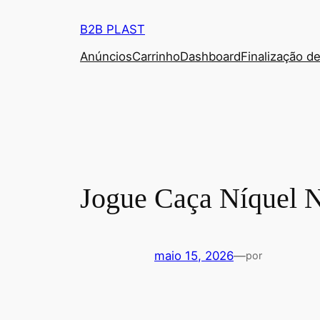
Pular
B2B PLAST
para
o
Anúncios
Carrinho
Dashboard
Finalização d
conteúdo
Jogue Caça Níquel 
maio 15, 2026
—
por